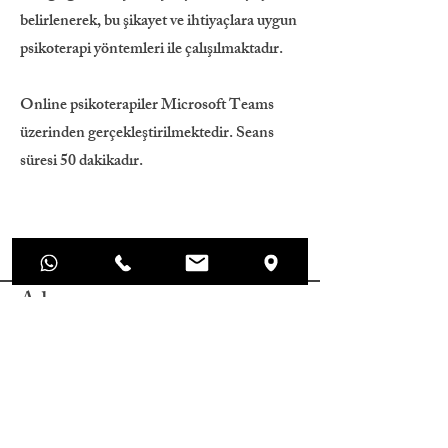
belirlenerek, bu şikayet ve ihtiyaçlara uygun
psikoterapi yöntemleri ile çalışılmaktadır.
Online psikoterapiler Microsoft Teams
üzerinden gerçekleştirilmektedir. Seans
süresi 50 dakikadır.
Adres;
Caferağa Mahallesi, Moda Caddesi Akyol
Apt. No:36 Daire:1, Kadıköy/İstanbul
Mod Psikoterapi Merkezi
0544 720 50 80
basakgundes@gmail.com